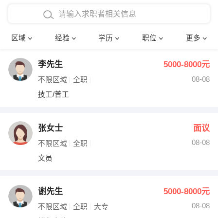
在校学生工作经验
本科
行政后勤
建筑装潢
确定
区域
经验
学历
职位
更多
三年以上工作经验
硕士
销售岗位
教师
李先生
5000-8000元
四年以上工作经验
博士
文员
护士
08-08
不限区域
全职
五年以上工作经验
财务会计
传单派发
技工/普工
十年以上工作经验
超市零售
促销导购
张女士
面议
网络IT
保健按摩
08-08
不限区域
全职
文员
快递员
前台接待
收银员
技术员/工程师
谢先生
5000-8000元
08-08
水电/机修
部门经理
不限区域
全职
大专