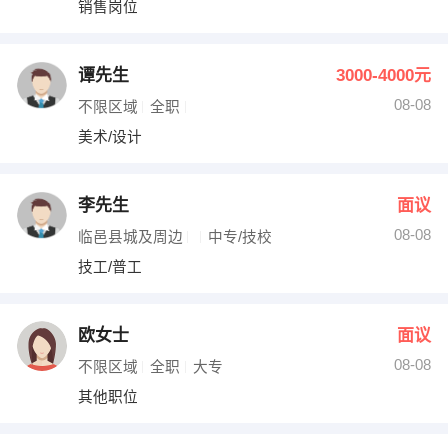
销售岗位
出纳
保险
编辑
法律
谭先生
3000-4000元
08-08
不限区域
全职
保洁
贸易采购
美术/设计
跟单
理财顾问
李先生
面议
其他职位
08-08
临邑县城及周边
中专/技校
技工/普工
欧女士
面议
08-08
不限区域
全职
大专
其他职位