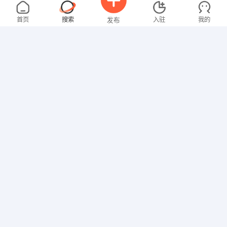
黄女士
面议
08-07
不限区域
全职
首页
搜索
入驻
我的
发布
技工/普工
张先生
面议
08-07
不限区域
全职
招聘信息
求职简历
其他职位
马先生
4000-5000元
08-07
不限区域
全职
高中
技工/普工
范女士
5000-8000元
08-07
不限区域
全职
大专